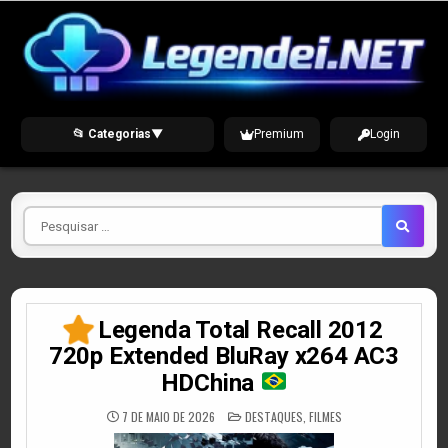
Skip
to
content
📂 Categorias
▼
Premium
Login
Pesquisar
por
Legenda Total Recall 2012
720p Extended BluRay x264 AC3
HDChina
POSTED
7 DE MAIO DE 2026
DESTAQUES
,
FILMES
IN