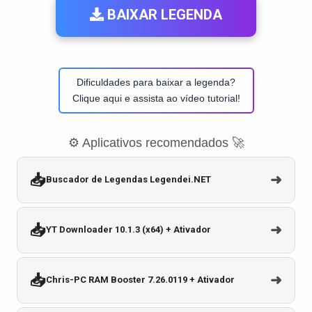
BAIXAR LEGENDA
Dificuldades para baixar a legenda?
Clique aqui e assista ao vídeo tutorial!
⚙️ Aplicativos recomendados 🚀
📥
➜
Buscador de Legendas Legendei.NET
📥
➜
YT Downloader 10.1.3 (x64) + Ativador
📥
➜
Chris-PC RAM Booster 7.26.0119 + Ativador