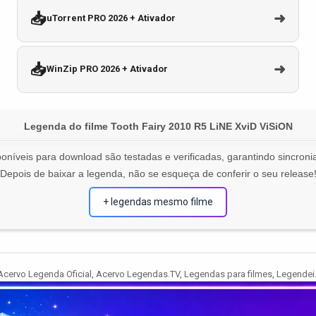
📥
➜
uTorrent PRO 2026 + Ativador
📥
➜
WinZip PRO 2026 + Ativador
Legenda do filme Tooth Fairy 2010 R5 LiNE XviD ViSiON
oníveis para download são testadas e verificadas, garantindo sincronia
Depois de baixar a legenda, não se esqueça de conferir o seu release
+ legendas mesmo filme
Tagged
Acervo Legenda Oficial
,
Acervo Legendas.TV
,
Legendas para filmes
,
Legendei