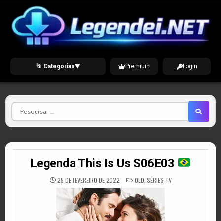
Skip
to
content
📂 Categorias
▼
Premium
Login
Pesquisar
por
Legenda This Is Us S06E03
POSTED
25 DE FEVEREIRO DE 2022
OLD
,
SÉRIES TV
IN