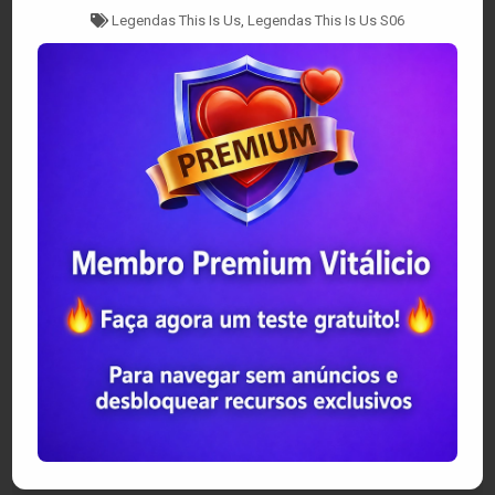
Tagged
Legendas This Is Us
,
Legendas This Is Us S06