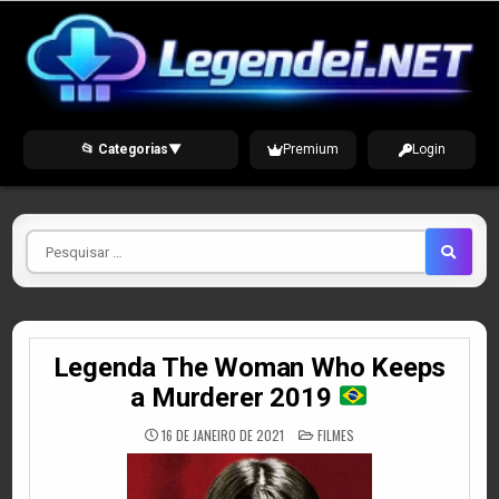
Skip
to
content
📂 Categorias
▼
Premium
Login
Pesquisar
por
Legenda The Woman Who Keeps
a Murderer 2019
POSTED
16 DE JANEIRO DE 2021
FILMES
IN