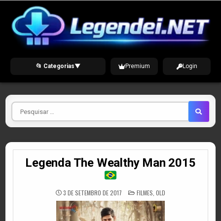
Skip
to
content
📂 Categorias
▼
Premium
Login
Pesquisar
por
Legenda The Wealthy Man 2015
POSTED
3 DE SETEMBRO DE 2017
FILMES
,
OLD
IN