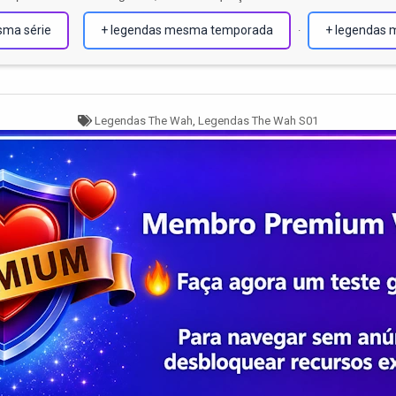
sma série
+ legendas mesma temporada
+ legendas 
·
Tagged
Legendas The Wah
,
Legendas The Wah S01