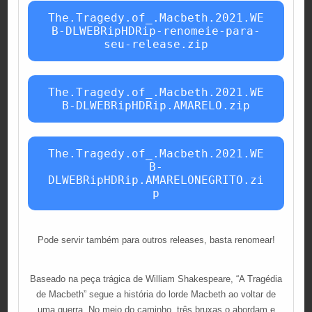
The.Tragedy.of_.Macbeth.2021.WE
B-DLWEBRipHDRip-renomeie-para-
seu-release.zip
The.Tragedy.of_.Macbeth.2021.WE
B-DLWEBRipHDRip.AMARELO.zip
The.Tragedy.of_.Macbeth.2021.WE
B-
DLWEBRipHDRip.AMARELONEGRITO.zi
p
Pode servir também para outros releases, basta renomear!
Baseado na peça trágica de William Shakespeare, “A Tragédia
de Macbeth” segue a história do lorde Macbeth ao voltar de
uma guerra. No meio do caminho, três bruxas o abordam e