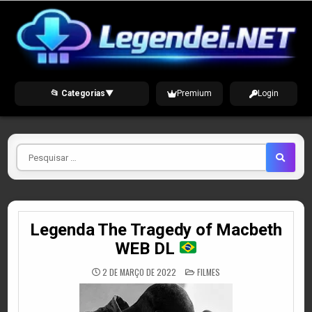
Skip
to
content
📂 Categorias
▼
Premium
Login
Pesquisar
por
Legenda The Tragedy of Macbeth
WEB DL
POSTED
2 DE MARÇO DE 2022
FILMES
IN