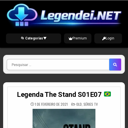
Skip
to
content
📂 Categorias
▼
Premium
Login
Pesquisar
por
Legenda The Stand S01E07
POSTED
1 DE FEVEREIRO DE 2021
OLD
,
SÉRIES TV
IN