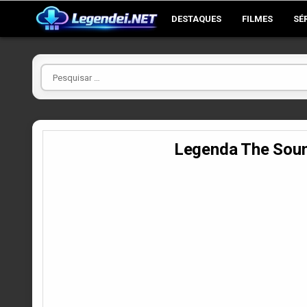
Skip
DESTAQUES
FILMES
SÉ
to
content
Pesquisar
por
Legenda The Soun