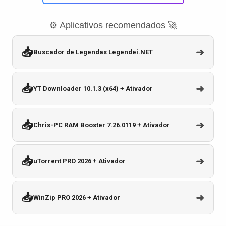
⚙️ Aplicativos recomendados 🚀
📥
➜
Buscador de Legendas Legendei.NET
📥
➜
YT Downloader 10.1.3 (x64) + Ativador
📥
➜
Chris-PC RAM Booster 7.26.0119 + Ativador
📥
➜
uTorrent PRO 2026 + Ativador
📥
➜
WinZip PRO 2026 + Ativador