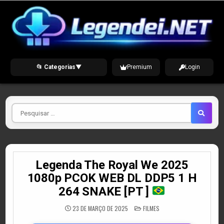
Skip
to
content
📂 Categorias
▼
Premium
Login
Pesquisar
por
Legenda The Royal We 2025
1080p PCOK WEB DL DDP5 1 H
264 SNAKE [PT ]
POSTED
23 DE MARÇO DE 2025
FILMES
IN