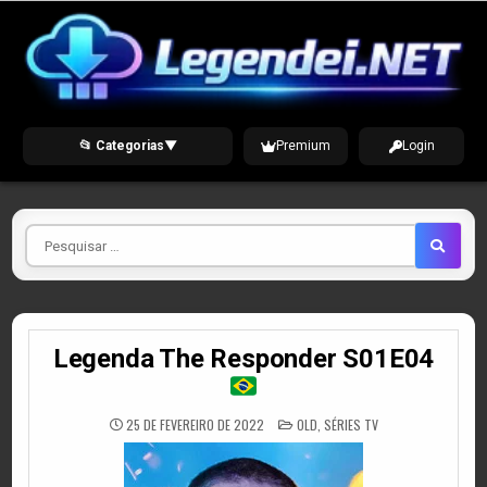
Skip
to
content
📂 Categorias
▼
Premium
Login
Pesquisar
por
Legenda The Responder S01E04
POSTED
25 DE FEVEREIRO DE 2022
OLD
,
SÉRIES TV
IN