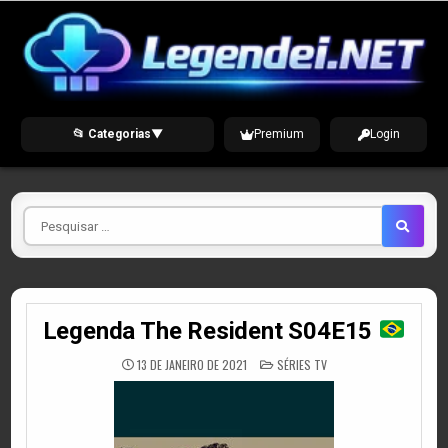
Skip
to
content
📂 Categorias
▼
Premium
Login
Pesquisar
por
Legenda The Resident S04E15
POSTED
13 DE JANEIRO DE 2021
SÉRIES TV
IN