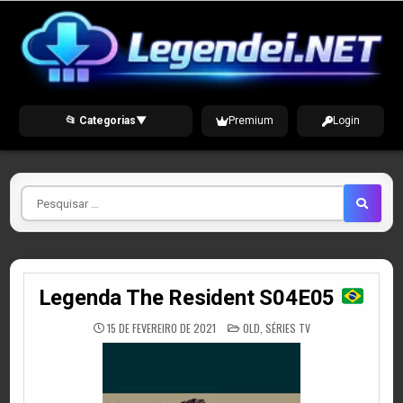
Skip
to
content
📂 Categorias
▼
Premium
Login
Pesquisar
por
Legenda The Resident S04E05
POSTED
15 DE FEVEREIRO DE 2021
OLD
,
SÉRIES TV
IN