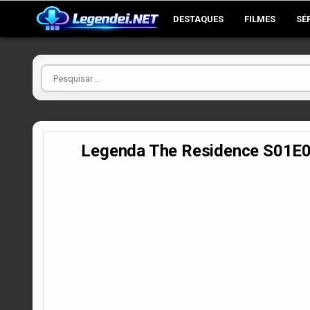
Skip
DESTAQUES
FILMES
SÉ
to
content
Pesquisar
por
Legenda The Residence S01E0