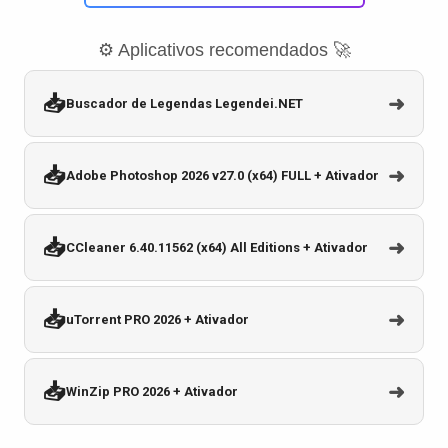
⚙️ Aplicativos recomendados 🚀
📥
➜
Buscador de Legendas Legendei.NET
📥
➜
Adobe Photoshop 2026 v27.0 (x64) FULL + Ativador
📥
➜
CCleaner 6.40.11562 (x64) All Editions + Ativador
📥
➜
uTorrent PRO 2026 + Ativador
📥
➜
WinZip PRO 2026 + Ativador