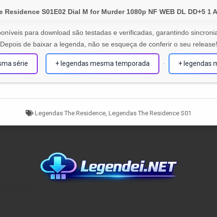
e Residence S01E02 Dial M for Murder 1080p NF WEB DL DD+5 1
oníveis para download são testadas e verificadas, garantindo sincronia
Depois de baixar a legenda, não se esqueça de conferir o seu release
sma série
+ legendas mesma temporada
+ legendas 
·
Tagged
Legendas The Residence
,
Legendas The Residence S01
Copyright © 2016 - 2026 Legendei - Aqui Sai Primeiro
Design by Legendei.NET