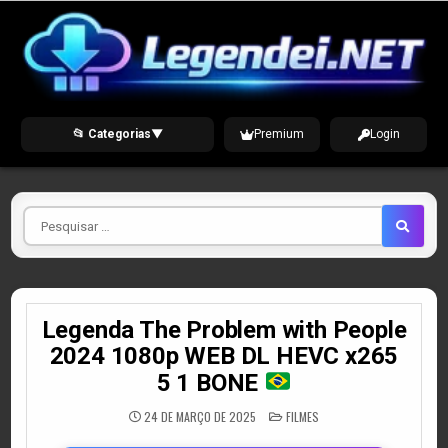
Skip
to
content
📂 Categorias
▼
Premium
Login
Pesquisar
por
Legenda The Problem with People
2024 1080p WEB DL HEVC x265
5 1 BONE
POSTED
24 DE MARÇO DE 2025
FILMES
IN