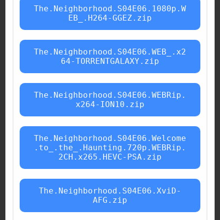
The.Neighborhood.S04E06.1080p.W
EB_.H264-GGEZ.zip
The.Neighborhood.S04E06.WEB_.x2
64-TORRENTGALAXY.zip
The.Neighborhood.S04E06.WEBRip.
x264-ION10.zip
The.Neighborhood.S04E06.Welcome
.to_.the_.Haunting.720p.WEBRip.
2CH.x265.HEVC-PSA.zip
The.Neighborhood.S04E06.XviD-
AFG.zip