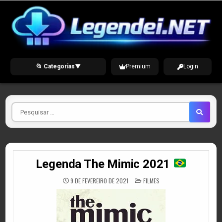
Skip
to
content
📂 Categorias
▼
Premium
Login
Pesquisar
por
Legenda The Mimic 2021
POSTED
9 DE FEVEREIRO DE 2021
FILMES
IN