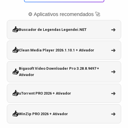
⚙️ Aplicativos recomendados 🚀
📥
➜
Buscador de Legendas Legendei.NET
📥
➜
Clean Media Player 2026.1.10.1 + Ativador
Bigasoft Video Downloader Pro 3.28.8.9497 +
📥
➜
Ativador
📥
➜
uTorrent PRO 2026 + Ativador
📥
➜
WinZip PRO 2026 + Ativador