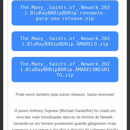
The.Many_.Saints.of_.Newark.202
1.BluRayBRRipBDRip-renomeie-
para-seu-release.zip
The.Many_.Saints.of_.Newark.202
1.BluRayBRRipBDRip.AMARELO.zip
The.Many_.Saints.of_.Newark.202
1.BluRayBRRipBDRip.AMARELONEGRI
TO.zip
Pode servir também para outros releases, basta renomear!
O jovem Anthony Soprano (Michael Gandolfini) foi criado em
uma das mais tumultuadas épocas da história de Newark,
tornando-se um homem justamente quando gângsteres rivais
começam a se erguer e desafiar o domínio da soberana família