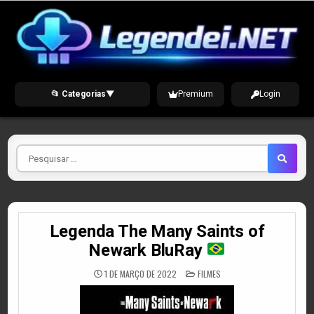
Skip
to
content
📂 Categorias
▼
Premium
Login
Pesquisar
por
Legenda The Many Saints of
Newark BluRay
POSTED
1 DE MARÇO DE 2022
FILMES
IN