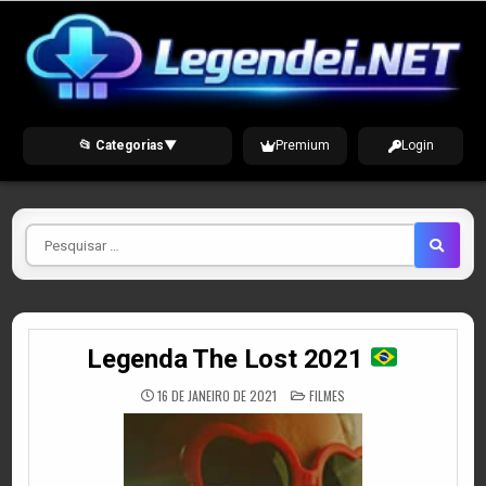
Skip
to
content
📂 Categorias
▼
Premium
Login
Pesquisar
por
Legenda The Lost 2021
POSTED
16 DE JANEIRO DE 2021
FILMES
IN