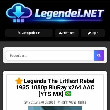
Skip
to
content
📂 Categorias
▼
Premium
Login
Pesquisar
por
Legenda The Littlest Rebel
1935 1080p BluRay x264 AAC
[YTS MX]
POSTED
15 DE JANEIRO DE 2026
DESTAQUES
,
FILMES
IN