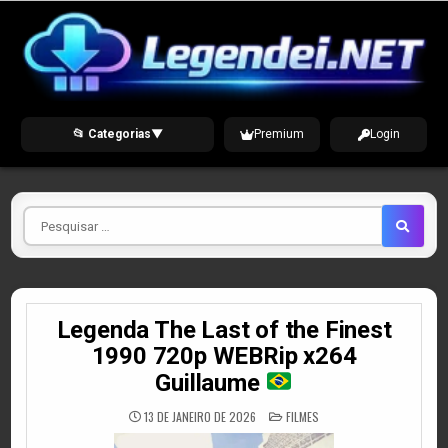
Skip
to
content
📂 Categorias
▼
Premium
Login
Pesquisar
por
Legenda The Last of the Finest
1990 720p WEBRip x264
Guillaume
POSTED
13 DE JANEIRO DE 2026
FILMES
IN