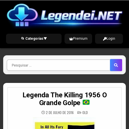
Skip
to
content
📂 Categorias
▼
Premium
Login
Pesquisar
por
Legenda The Killing 1956 O
Grande Golpe
POSTED
2 DE JULHO DE 2016
OLD
IN