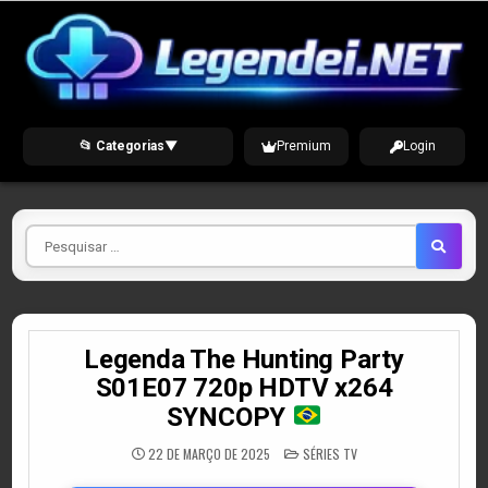
Skip
to
content
📂 Categorias
▼
Premium
Login
Pesquisar
por
Legenda The Hunting Party
S01E07 720p HDTV x264
SYNCOPY
POSTED
22 DE MARÇO DE 2025
SÉRIES TV
IN