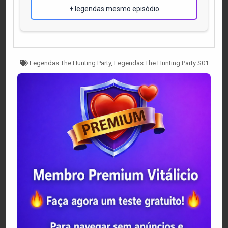
+ legendas mesmo episódio
Tagged
Legendas The Hunting Party
,
Legendas The Hunting Party S01