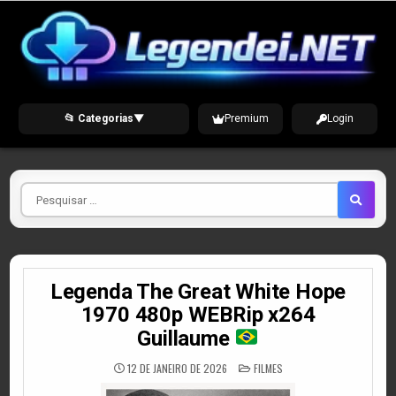
Skip
to
content
📂 Categorias
▼
Premium
Login
Pesquisar
por
Legenda The Great White Hope
1970 480p WEBRip x264
Guillaume
POSTED
12 DE JANEIRO DE 2026
FILMES
IN