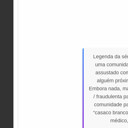
Legenda da sér
uma comunidad
assustado com
alguém próxim
Embora nada, mas
/ fraudulenta 
comunidade par
“casaco branco
médico,