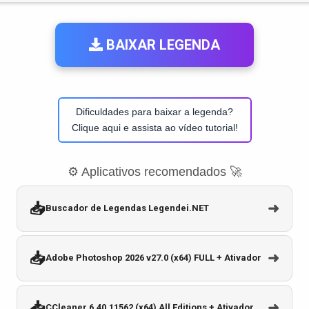
BAIXAR LEGENDA
Dificuldades para baixar a legenda?
Clique aqui e assista ao vídeo tutorial!
⚙️ Aplicativos recomendados 🚀
📥
➜
Buscador de Legendas Legendei.NET
📥
➜
Adobe Photoshop 2026 v27.0 (x64) FULL + Ativador
📥
➜
CCleaner 6.40.11562 (x64) All Editions + Ativador