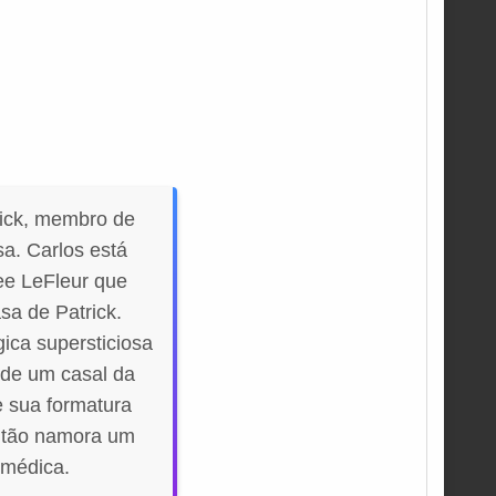
rick, membro de
a. Carlos está
ee LeFleur que
sa de Patrick.
ica supersticiosa
 de um casal da
e sua formatura
então namora um
 médica.