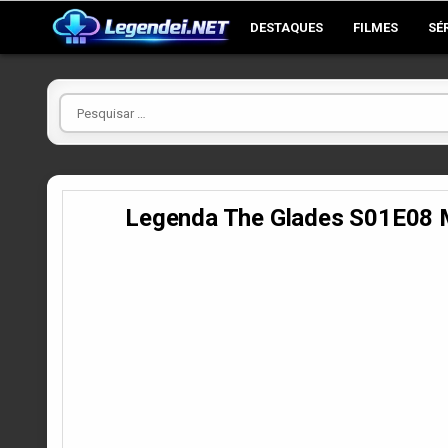
Skip
DESTAQUES
FILMES
SÉ
to
content
Pesquisar
por
Legenda The Glades S01E08 