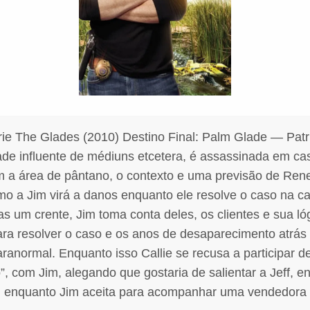
ie The Glades (2010) Destino Final: Palm Glade — Pat
e influente de médiuns etcetera, é assassinada em cas
 a área de pântano, o contexto e uma previsão de Ren
o a Jim virá a danos enquanto ele resolve o caso na ca
 um crente, Jim toma conta deles, os clientes e sua lóg
para resolver o caso e os anos de desaparecimento atrás
anormal. Enquanto isso Callie se recusa a participar d
”, com Jim, alegando que gostaria de salientar a Jeff, 
 enquanto Jim aceita para acompanhar uma vendedora