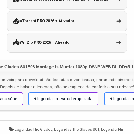
📥
➜
uTorrent PRO 2026 + Ativador
📥
➜
WinZip PRO 2026 + Ativador
he Glades S01E08 Marriage is Murder 1080p DSNP WEB DL DD+5 1
oníveis para download são testadas e verificadas, garantindo sincronia
Depois de baixar a legenda, não se esqueça de conferir o seu release
sma série
+ legendas mesma temporada
+ legendas 
·
Tagged
Legendas The Glades
,
Legendas The Glades S01
,
Legendei.NET