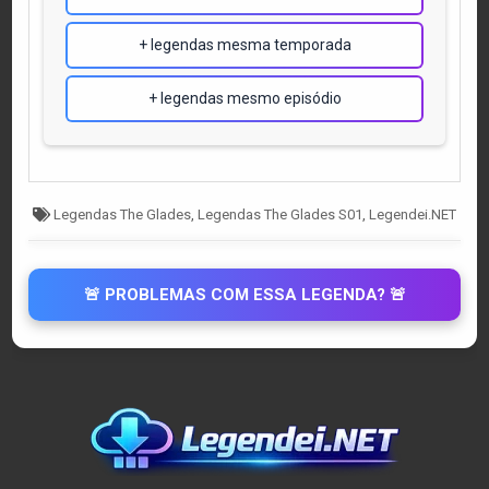
+ legendas mesma temporada
+ legendas mesmo episódio
Tagged
Legendas The Glades
,
Legendas The Glades S01
,
Legendei.NET
🚨 PROBLEMAS COM ESSA LEGENDA? 🚨