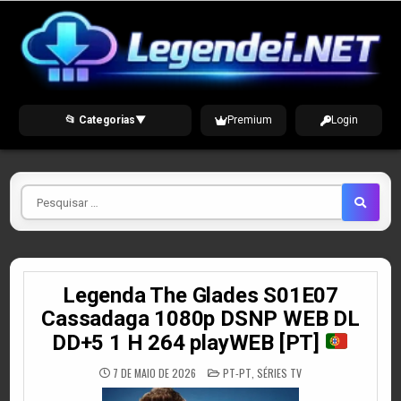
Skip
to
content
📂 Categorias
▼
Premium
Login
Pesquisar
por
Legenda The Glades S01E07
Cassadaga 1080p DSNP WEB DL
DD+5 1 H 264 playWEB [PT]
POSTED
7 DE MAIO DE 2026
PT-PT
,
SÉRIES TV
IN