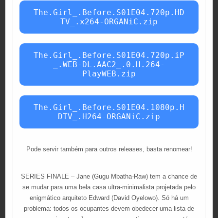
The.Girl_.Before.S01E04.720p.HD
TV_.x264-ORGANiC.zip
The.Girl_.Before.S01E04.720p.iP
_.WEB-DL.AAC2_.0.H.264-
PlayWEB.zip
The.Girl_.Before.S01E04.1080p.H
DTV_.H264-ORGANiC.zip
Pode servir também para outros releases, basta renomear!
SERIES FINALE – Jane (Gugu Mbatha-Raw) tem a chance de
se mudar para uma bela casa ultra-minimalista projetada pelo
enigmático arquiteto Edward (David Oyelowo). Só há um
problema: todos os ocupantes devem obedecer uma lista de