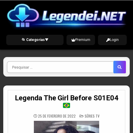
Skip
to
content
📂 Categorias
▼
Premium
Login
Pesquisar
por
Legenda The Girl Before S01E04
POSTED
25 DE FEVEREIRO DE 2022
SÉRIES TV
IN