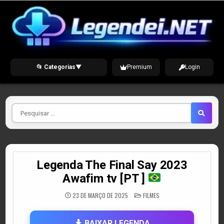
Skip
to
content
📂 Categorias
▼
Premium
Login
Pesquisar
por
Legenda The Final Say 2023
Awafim tv [PT ]
POSTED
23 DE MARÇO DE 2025
FILMES
IN
BAIXAR LEGENDA