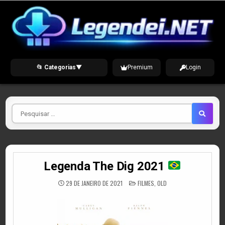
Skip
to
content
📂 Categorias
▼
Premium
Login
Pesquisar
por
Legenda The Dig 2021
POSTED
29 DE JANEIRO DE 2021
FILMES
,
OLD
IN