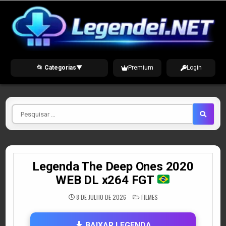
Skip
to
content
📂 Categorias
▼
Premium
Login
Pesquisar
por
Legenda The Deep Ones 2020
WEB DL x264 FGT
POSTED
8 DE JULHO DE 2026
FILMES
IN
BAIXAR LEGENDA