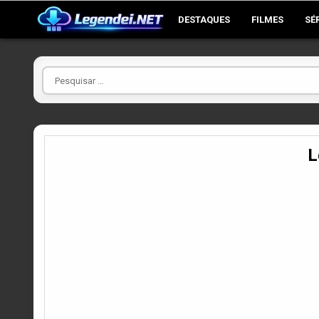
Skip
DESTAQUES
FILMES
SÉ
to
content
Pesquisar
por
L