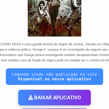
VING DEAD é outra grande história de origem de zumbis. Situado em Holly
gue e violência gráfica. George A. Lazarus é um investigador de seguros qu
 funcionários que George estava investigando também desapareceram mister
 este simples caso de fraude de seguro pode na verdade ser o começo do f
Legenda ainda não publicada no site
Disponível no nosso aplicativo
BAIXAR APLICATIVO