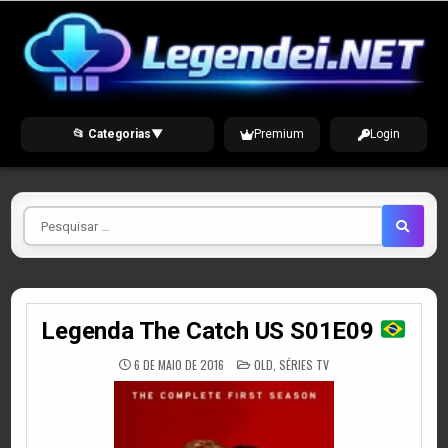
Skip
to
content
📂 Categorias
▼
Premium
Login
Pesquisar
por
Legenda The Catch US S01E09
POSTED
6 DE MAIO DE 2016
OLD
,
SÉRIES TV
IN