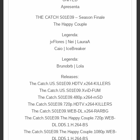
Apresenta
THE CATCH S01E09 – Season Finale
The Happy Couple
Legenda:
jvFlores | Nei | LauraA
Caio | IceBreaker
Legenda:
Brunobrb | Lola
Releases:
The.Catch.US.S01E09.HDTV.x264-KILLERS
The.Catch.US.S01E09.XviD-FUM
The.Catch.S01E09.480p.x264-mSD
The.Catch.S01E09.720p.HDTV.x264-KILLERS
The.Catch.S01E09.WEB-DL.x264-RARBG
The.Catch.S01E09.The.Happy.Couple.720p.WEB-
DL.DD5.1.H.264-BS
The.Catch.S01E09.The.Happy.Couple.1080p.WEB-
DL.DD5.1.H.264-BS