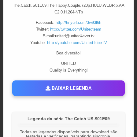
The.Catch.S01E09.The.Happy.Couple.720p.HULU.WEBRip.AA
C2.0.H.264-NTb
Facebook:
http://tinyurl.com/3w93l6h
Twitter:
http://twitter.com/Unitedteam
E-mail:
united@united4ever.tv
Youtube:
http://youtube.com/UnitedTubeTV
Boa diversão!
UNITED
Quality is Everything!
BAIXAR LEGENDA
Legenda da série The Catch US S01E09
Todas as legendas disponíveis para download são
testadas e verificadas, garantindo sincronia,