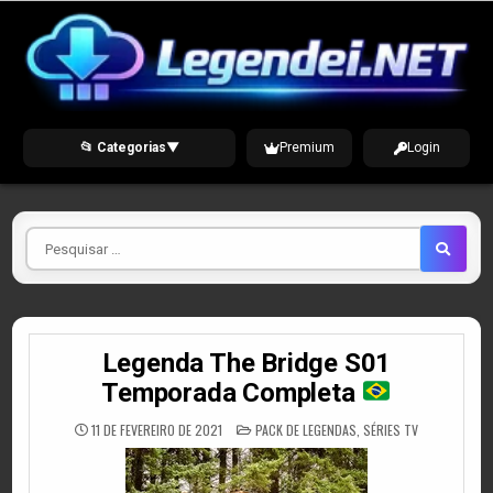
Skip
to
content
📂 Categorias
▼
Premium
Login
Pesquisar
por
Legenda The Bridge S01
Temporada Completa
POSTED
11 DE FEVEREIRO DE 2021
PACK DE LEGENDAS
,
SÉRIES TV
IN