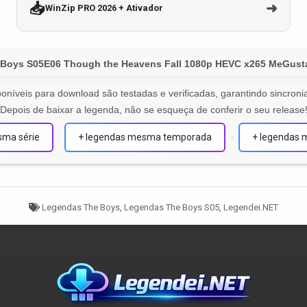
📥
➜
WinZip PRO 2026 + Ativador
e Boys S05E06 Though the Heavens Fall 1080p HEVC x265 MeGusta[
oníveis para download são testadas e verificadas, garantindo sincronia
Depois de baixar a legenda, não se esqueça de conferir o seu release
sma série
+ legendas mesma temporada
+ legendas 
·
Tagged
Legendas The Boys
,
Legendas The Boys S05
,
Legendei.NET