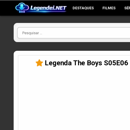
Skip
DESTAQUES
FILMES
SÉ
to
content
Pesquisar
por
Legenda The Boys S05E06 T