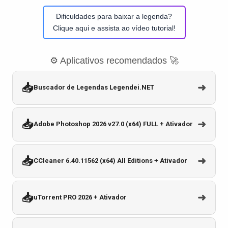
Dificuldades para baixar a legenda?
Clique aqui e assista ao vídeo tutorial!
⚙️ Aplicativos recomendados 🚀
📥
➜
Buscador de Legendas Legendei.NET
📥
➜
Adobe Photoshop 2026 v27.0 (x64) FULL + Ativador
📥
➜
CCleaner 6.40.11562 (x64) All Editions + Ativador
📥
➜
uTorrent PRO 2026 + Ativador