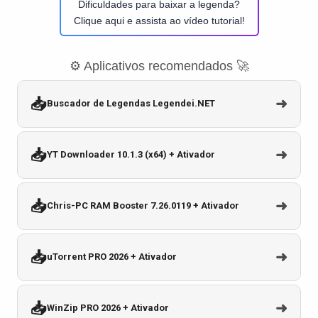
Dificuldades para baixar a legenda?
Clique aqui e assista ao vídeo tutorial!
⚙️ Aplicativos recomendados 🚀
📥
➜
Buscador de Legendas Legendei.NET
📥
➜
YT Downloader 10.1.3 (x64) + Ativador
📥
➜
Chris-PC RAM Booster 7.26.0119 + Ativador
📥
➜
uTorrent PRO 2026 + Ativador
📥
➜
WinZip PRO 2026 + Ativador