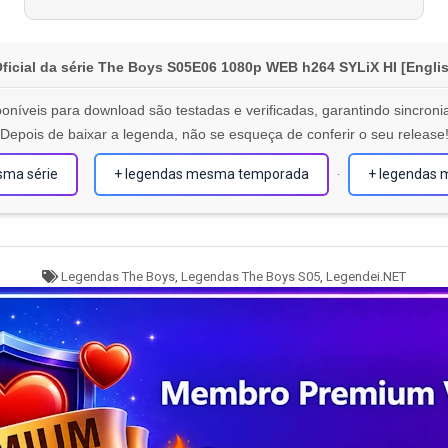
icial da série The Boys S05E06 1080p WEB h264 SYLiX HI [Englis
oníveis para download são testadas e verificadas, garantindo sincronia
Depois de baixar a legenda, não se esqueça de conferir o seu release
sma série
+ legendas mesma temporada
+ legendas 
·
Tagged
Legendas The Boys
,
Legendas The Boys S05
,
Legendei.NET