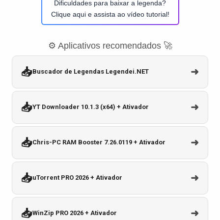
Dificuldades para baixar a legenda?
Clique aqui e assista ao vídeo tutorial!
⚙️ Aplicativos recomendados 🚀
📥
➜
Buscador de Legendas Legendei.NET
📥
➜
YT Downloader 10.1.3 (x64) + Ativador
📥
➜
Chris-PC RAM Booster 7.26.0119 + Ativador
📥
➜
uTorrent PRO 2026 + Ativador
📥
➜
WinZip PRO 2026 + Ativador