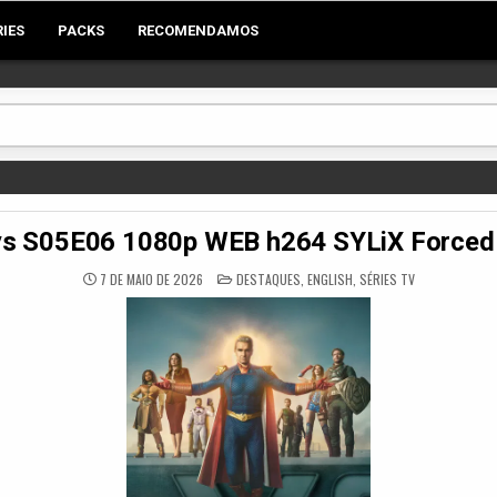
RIES
PACKS
RECOMENDAMOS
 S05E06 1080p WEB h264 SYLiX Forced [E
POSTED
7 DE MAIO DE 2026
DESTAQUES
,
ENGLISH
,
SÉRIES TV
IN