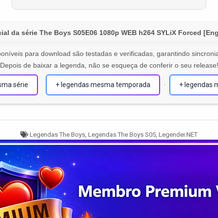
ial da série The Boys S05E06 1080p WEB h264 SYLiX Forced [Engl
oníveis para download são testadas e verificadas, garantindo sincronia
Depois de baixar a legenda, não se esqueça de conferir o seu release
sma série
+ legendas mesma temporada
+ legendas 
·
Tagged
Legendas The Boys
,
Legendas The Boys S05
,
Legendei.NET