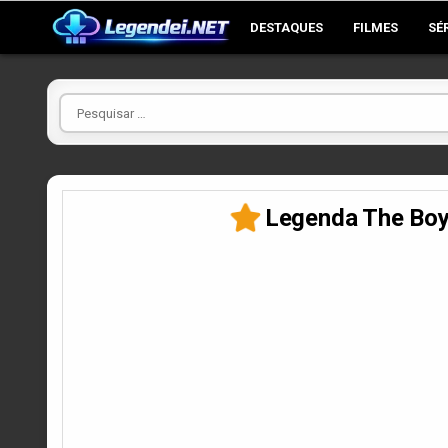
Skip
DESTAQUES
FILMES
SÉ
to
content
Pesquisar
por
Legenda The Boys