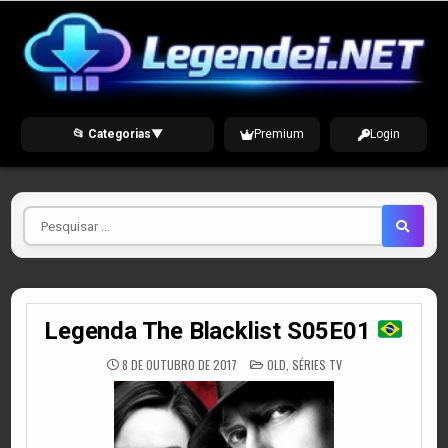
Skip
to
content
📂 Categorias
▼
Premium
Login
Pesquisar
por
Legenda The Blacklist S05E01
POSTED
8 DE OUTUBRO DE 2017
OLD
,
SÉRIES TV
IN