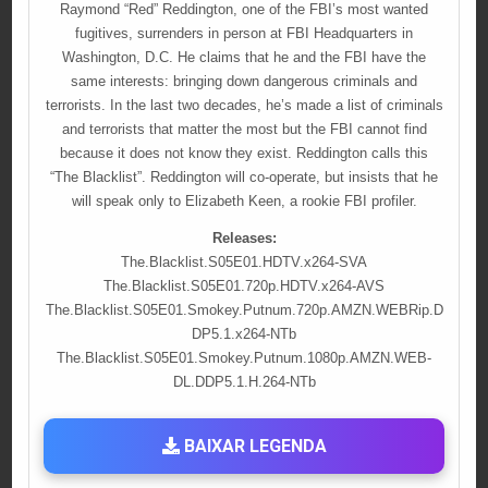
Raymond “Red” Reddington, one of the FBI’s most wanted
fugitives, surrenders in person at FBI Headquarters in
Washington, D.C. He claims that he and the FBI have the
same interests: bringing down dangerous criminals and
terrorists. In the last two decades, he’s made a list of criminals
and terrorists that matter the most but the FBI cannot find
because it does not know they exist. Reddington calls this
“The Blacklist”. Reddington will co-operate, but insists that he
will speak only to Elizabeth Keen, a rookie FBI profiler.
Releases:
The.Blacklist.S05E01.HDTV.x264-SVA
The.Blacklist.S05E01.720p.HDTV.x264-AVS
The.Blacklist.S05E01.Smokey.Putnum.720p.AMZN.WEBRip.D
DP5.1.x264-NTb
The.Blacklist.S05E01.Smokey.Putnum.1080p.AMZN.WEB-
DL.DDP5.1.H.264-NTb
BAIXAR LEGENDA