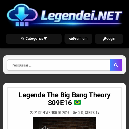
Skip
to
content
📂 Categorias
▼
Premium
Login
Pesquisar
por
Legenda The Big Bang Theory
S09E16
POSTED
21 DE FEVEREIRO DE 2016
OLD
,
SÉRIES TV
IN