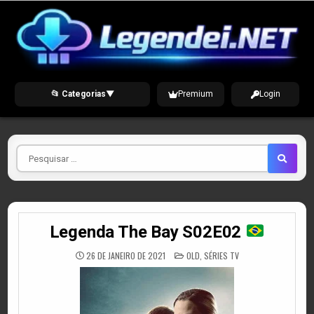
Skip
to
content
📂 Categorias
▼
Premium
Login
Pesquisar
por
Legenda The Bay S02E02
POSTED
26 DE JANEIRO DE 2021
OLD
,
SÉRIES TV
IN