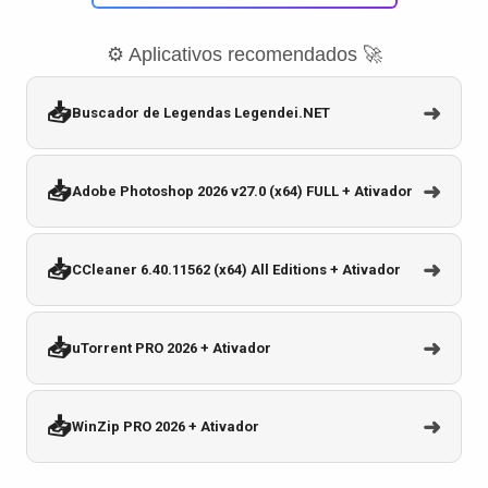
⚙️ Aplicativos recomendados 🚀
📥
➜
Buscador de Legendas Legendei.NET
📥
➜
Adobe Photoshop 2026 v27.0 (x64) FULL + Ativador
📥
➜
CCleaner 6.40.11562 (x64) All Editions + Ativador
📥
➜
uTorrent PRO 2026 + Ativador
📥
➜
WinZip PRO 2026 + Ativador