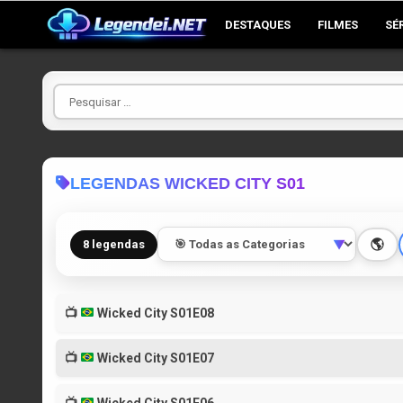
Skip
DESTAQUES
FILMES
SÉ
to
content
Pesquisar
por
LEGENDAS WICKED CITY S01
🌎
8 legendas
▼
📺
Wicked City S01E08
📺
Wicked City S01E07