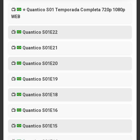
📺
⭐
Quantico S01 Temporada Completa 720p 1080p
WEB
📺
Quantico S01E22
📺
Quantico S01E21
📺
Quantico S01E20
📺
Quantico S01E19
📺
Quantico S01E18
📺
Quantico S01E16
📺
Quantico S01E15