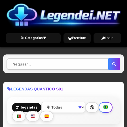
Skip
to
content
📂 Categorias
▼
Premium
Login
Pesquisar
por
LEGENDAS QUANTICO S01
🌎
21 legendas
▼