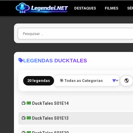
Skip
DESTAQUES
FILMES
SÉ
to
content
Pesquisar
por
LEGENDAS DUCKTALES
🌎
20 legendas
▼
📺
DuckTales S01E14
📺
DuckTales S01E13