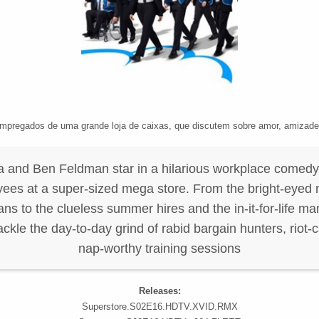
empregados de uma grande loja de caixas, que discutem sobre amor, amizade
a and Ben Feldman star in a hilarious workplace comedy
yees at a super-sized mega store. From the bright-eyed
rans to the clueless summer hires and the in-it-for-life m
tackle the day-to-day grind of rabid bargain hunters, riot
nap-worthy training sessions
Releases:
Superstore.S02E16.HDTV.XVID.RMX