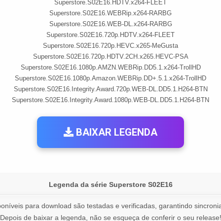
Superstore.S02E16.HDTV.x264-FLEET
Superstore.S02E16.WEBRip.x264-RARBG
Superstore.S02E16.WEB-DL.x264-RARBG
Superstore.S02E16.720p.HDTV.x264-FLEET
Superstore.S02E16.720p.HEVC.x265-MeGusta
Superstore.S02E16.720p.HDTV.2CH.x265.HEVC-PSA
Superstore.S02E16.1080p.AMZN.WEBRip.DD5.1.x264-TrollHD
Superstore.S02E16.1080p.Amazon.WEBRip.DD+.5.1.x264-TrollHD
Superstore.S02E16.Integrity.Award.720p.WEB-DL.DD5.1.H264-BTN
Superstore.S02E16.Integrity.Award.1080p.WEB-DL.DD5.1.H264-BTN
BAIXAR LEGENDA
Legenda da série Superstore S02E16
oníveis para download são testadas e verificadas, garantindo sincronia
Depois de baixar a legenda, não se esqueça de conferir o seu release