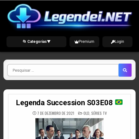
Skip
to
content
📂 Categorias
▼
Premium
Login
Pesquisar
por
Legenda Succession S03E08
POSTED
7 DE DEZEMBRO DE 2021
OLD
,
SÉRIES TV
IN