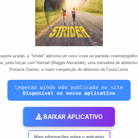
porte azarão, e “Strider” adiciona um novo ícone ao panteão cinematográfico
ria, junta forças com Hannah (Maggie Alexander), uma treinadora de atletism
Pinnacle Games, a maior competição de atletismo da Costa Leste.
Legenda ainda não publicada no site
Disponível no nosso aplicativo
BAIXAR APLICATIVO
Mais informações sobre o aplicativo