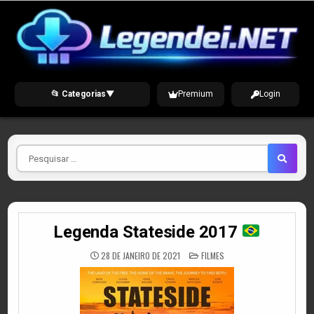
Skip
to
content
📂 Categorias
▼
Premium
Login
Pesquisar
por
Legenda Stateside 2017
POSTED
28 DE JANEIRO DE 2021
FILMES
IN