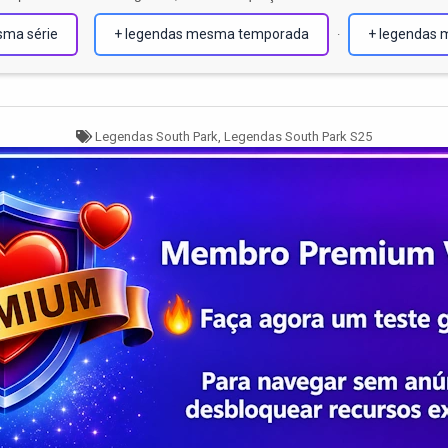
sma série
+ legendas mesma temporada
+ legendas 
·
Tagged
Legendas South Park
,
Legendas South Park S25