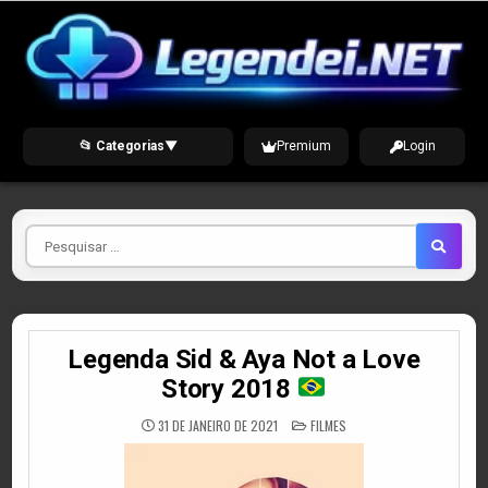
Skip
to
content
📂 Categorias
▼
Premium
Login
Pesquisar
por
Legenda Sid & Aya Not a Love
Story 2018
POSTED
31 DE JANEIRO DE 2021
FILMES
IN